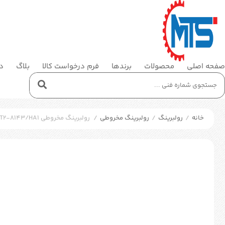
صفحه اصلی
محصولات
برندها
فرم درخواست کالا
بلاگ
در
خانه
/
رولبرینگ
/
رولبرینگ مخروطی
/
رولبرینگ مخروطی SKF BT2-8143/HA1