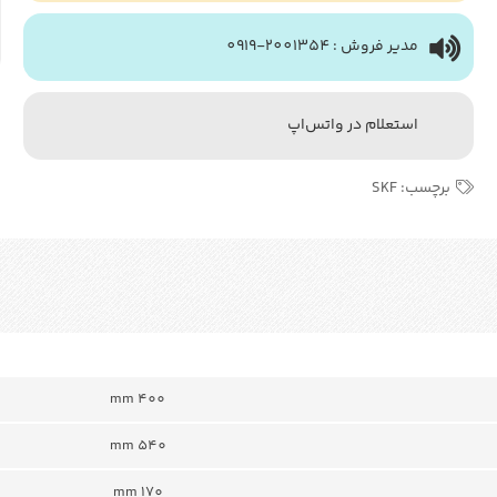
مدیر فروش : 2001354-0919
استعلام در واتس‌اپ
برچسب:
SKF
400 mm
540 mm
170 mm