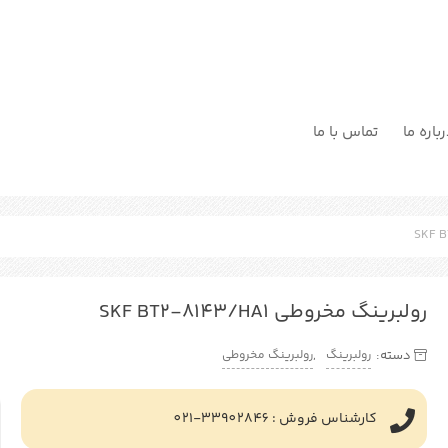
باره ما
تماس با ما
رولبرینگ مخروطی SKF BT2-8143/HA1
رولبرینگ
رولبرینگ مخروطی
دسته:
,
کارشناس فروش : 33902846-021