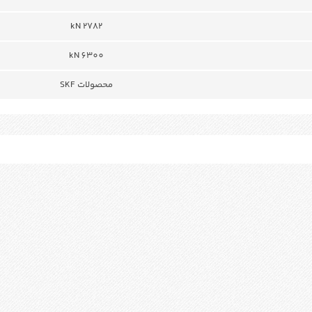
2782 kN
kN 6300
محصولات SKF