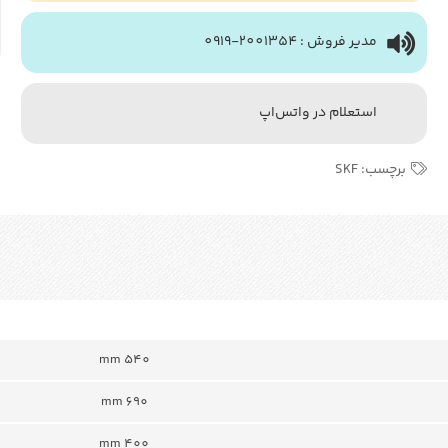
مدیر فروش : 2001354-0919
استعلام در واتس‌اپ
برچسب:
SKF
540 mm
690 mm
400 mm