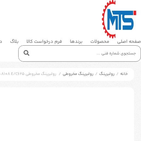
صفحه اصلی
محصولات
برندها
فرم درخواست کالا
بلاگ
در
خانه
/
رولبرینگ
/
رولبرینگ مخروطی
/
رولبرینگ مخروطی SKF BT4-8108 E/C625