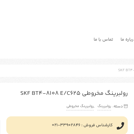
باره ما
تماس با ما
رولبرینگ مخروطی SKF BT4-8108 E/C625
رولبرینگ
رولبرینگ مخروطی
دسته:
,
کارشناس فروش : 33902846-021