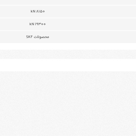
8150 kN
19300 kN
محصولات SKF