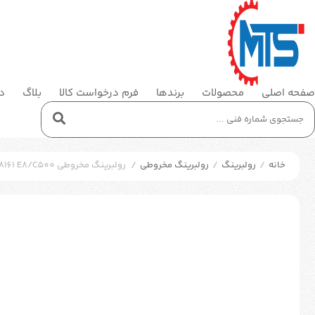
صفحه اصلی
محصولات
برندها
فرم درخواست کالا
بلاگ
در
خانه
/
رولبرینگ
/
رولبرینگ مخروطی
/
رولبرینگ مخروطی SKF BT4-8161 E8/C500