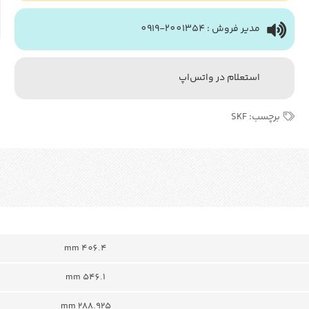
مدیر فروش : 2001354-0919
استعلام در واتس‌اپ
برچسب:
SKF
406.4 mm
546.1 mm
288.925 mm