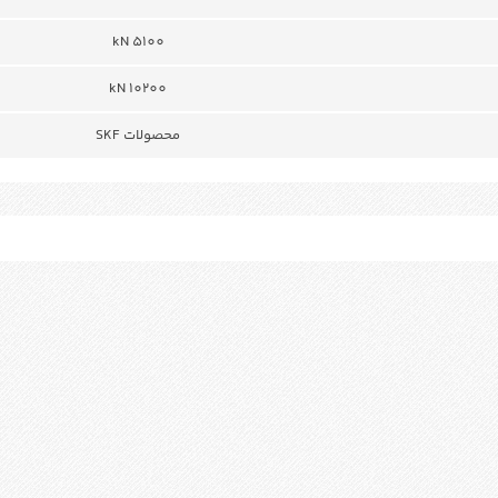
kN 5100
kN 10200
محصولات SKF