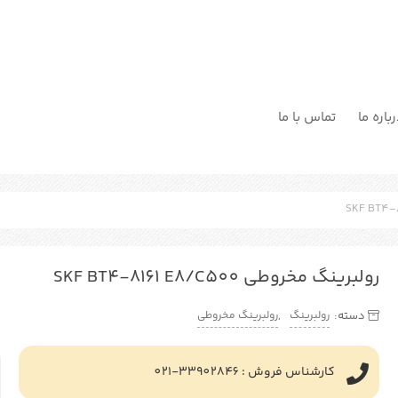
باره ما
تماس با ما
رولبرینگ مخروطی SKF BT4-8161 E8/C500
رولبرینگ
رولبرینگ مخروطی
دسته:
,
کارشناس فروش : 33902846-021