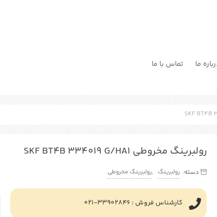
باره ما
تماس با ما
رولبرینگ مخروطی SKF BT4B 334019 G/HA1
رولبرینگ
رولبرینگ مخروطی
دسته:
,
کارشناس فروش : 33902846-021