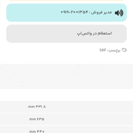
مدیر فروش : 2001354-0919
استعلام در واتس‌اپ
برچسب:
SKF
431.8 mm
635 mm
440 mm