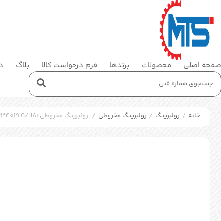
صفحه اصلی
محصولات
برندها
فرم درخواست کالا
بلاگ
در
خانه
/
رولبرینگ
/
رولبرینگ مخروطی
/
رولبرینگ مخروطی SKF BT4B 334019 G/HA1