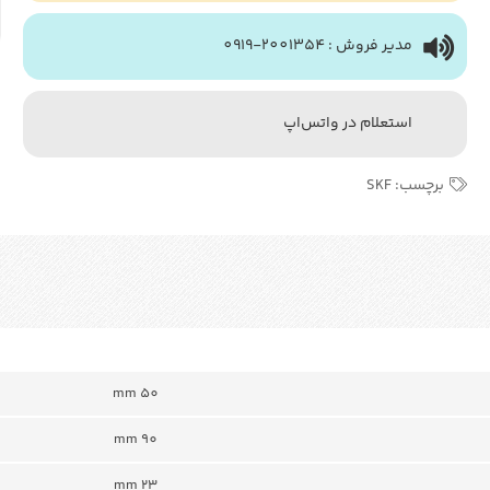
مدیر فروش : 2001354-0919
استعلام در واتس‌اپ
برچسب:
SKF
50 mm
90 mm
23 mm