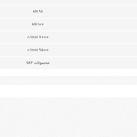
98 kN
100 kN
r/min 7000
r/min 9500
محصولات SKF