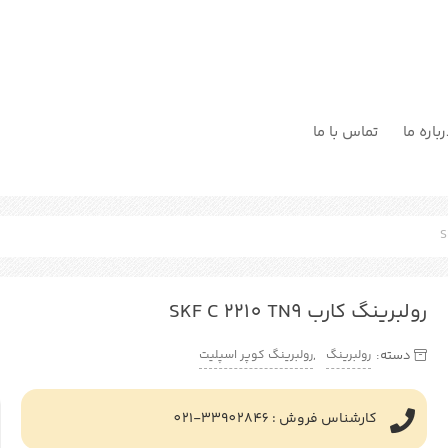
باره ما
تماس با ما
رولبرینگ کارب SKF C 2210 TN9
رولبرینگ
رولبرینگ کوپر اسپلیت
دسته:
,
کارشناس فروش : 33902846-021