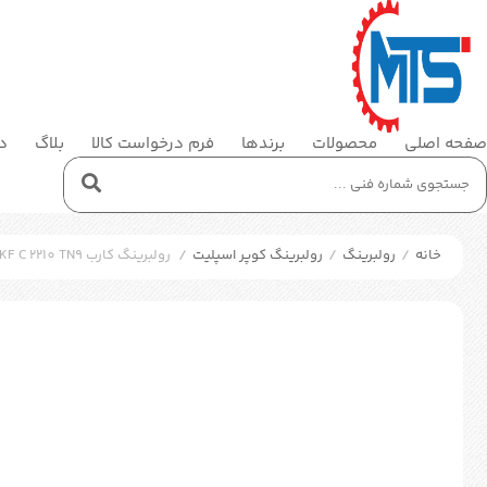
صفحه اصلی
محصولات
برندها
فرم درخواست کالا
بلاگ
در
خانه
/
رولبرینگ
/
رولبرینگ کوپر اسپلیت
/
رولبرینگ کارب SKF C 2210 TN9