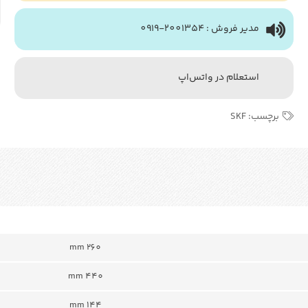
مدیر فروش : 2001354-0919
استعلام در واتس‌اپ
برچسب:
SKF
260 mm
440 mm
144 mm