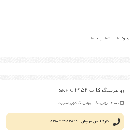
باره ما
تماس با ما
رولبرینگ کارب SKF C 3152
رولبرینگ
رولبرینگ کوپر اسپلیت
دسته:
,
کارشناس فروش : 33902846-021