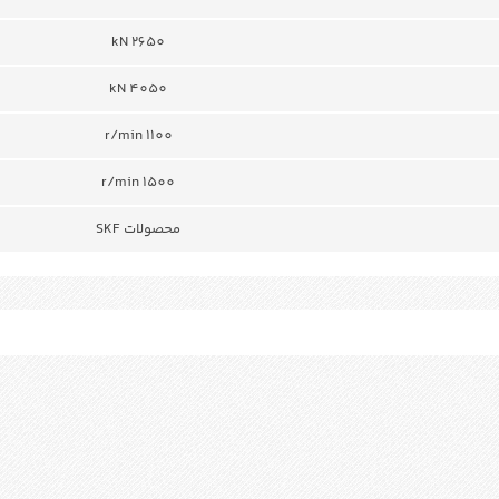
2650 kN
kN 4050
r/min 1100
r/min 1500
محصولات SKF