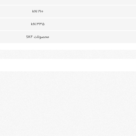
190 kN
335 kN
محصولات SKF