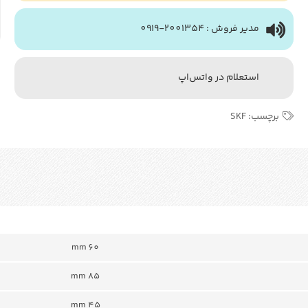
مدیر فروش : 2001354-0919
استعلام در واتس‌اپ
برچسب:
SKF
60 mm
85 mm
45 mm