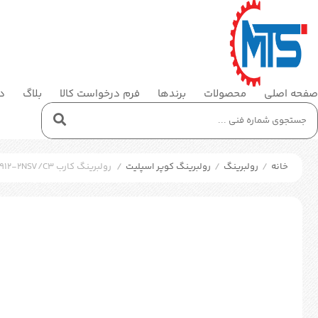
صفحه اصلی
محصولات
برندها
فرم درخواست کالا
بلاگ
در
خانه
/
رولبرینگ
/
رولبرینگ کوپر اسپلیت
/
رولبرینگ کارب SKF C 6912-2NSV/C3