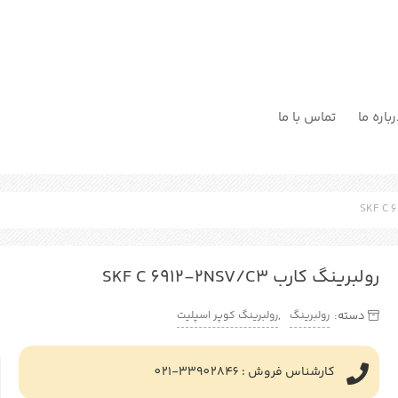
باره ما
تماس با ما
رولبرینگ کارب SKF C 6912-2NSV/C3
رولبرینگ
رولبرینگ کوپر اسپلیت
دسته:
,
کارشناس فروش : 33902846-021