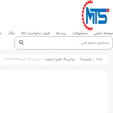
صفحه اصلی
محصولات
برندها
فرم درخواست کالا
بلاگ
در
خانه
/
رولبرینگ
/
رولبرینگ کوپر اسپلیت
/
رولبرینگ کاربC 2209 TN9