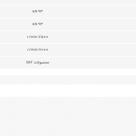
93 kN
93 kN
r/min 7500
r/min 11000
محصولات SKF