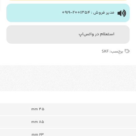
مدیر فروش : 2001354-0919
استعلام در واتس‌اپ
برچسب:
SKF
45 mm
85 mm
23 mm