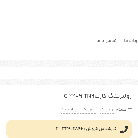
باره ما
تماس با ما
رولبرینگ کاربC 2209 TN9
رولبرینگ
رولبرینگ کوپر اسپلیت
دسته:
,
کارشناس فروش : 33902846-021