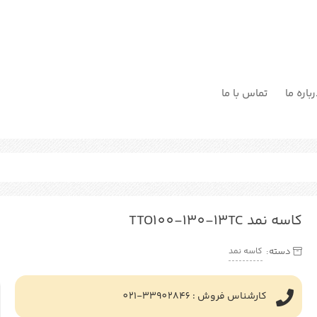
باره ما
تماس با ما
کاسه نمد TTO100-130-13TC
کاسه نمد
دسته:
کارشناس فروش : 33902846-021