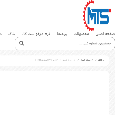
صفحه اصلی
محصولات
برندها
فرم درخواست کالا
بلاگ
در
خانه
/
کاسه نمد
/
کاسه نمد TTO100-130-13TC