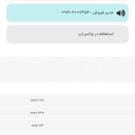
مدیر فروش : 2001354-0919
استعلام در واتس‌اپ
mm 100
mm 130
13 mm