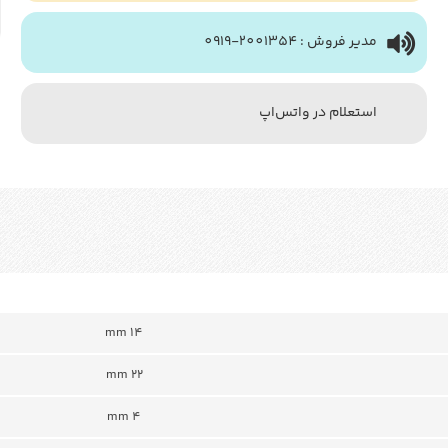
مدیر فروش : 2001354-0919
استعلام در واتس‌اپ
mm 14
22 mm
4 mm