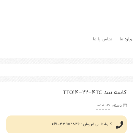
باره ما
تماس با ما
کاسه نمد TTO14-22-4TC
کاسه نمد
دسته:
کارشناس فروش : 33902846-021