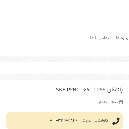
باره ما
تماس با ما
یاتاقان SKF P2BC 107-TPSS
یاتاقان
دسته:
کارشناس فروش : 33902846-021