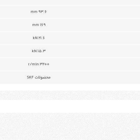
93.6 mm
169 mm
21.6 kN
15.3 kN
r/min 3200
محصولات SKF