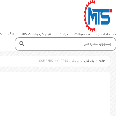
صفحه اصلی
محصولات
برندها
فرم درخواست کالا
بلاگ
در
خانه
/
یاتاقان
/
یاتاقان SKF P2BC 107-TPSS