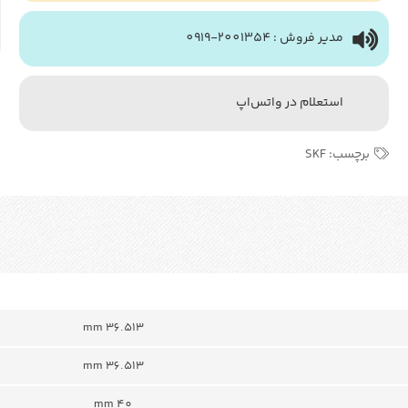
مدیر فروش : 2001354-0919
استعلام در واتس‌اپ
برچسب:
SKF
36.513 mm
36.513 mm
40 mm