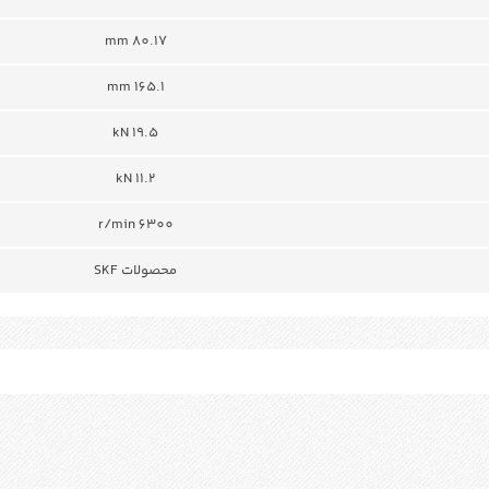
80.17 mm
165.1 mm
19.5 kN
11.2 kN
r/min 6300
محصولات SKF