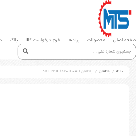
صفحه اصلی
محصولات
برندها
فرم درخواست کالا
بلاگ
در
خانه
/
یاتاقان
/
یاتاقان SKF P2BL 102-TF-AH