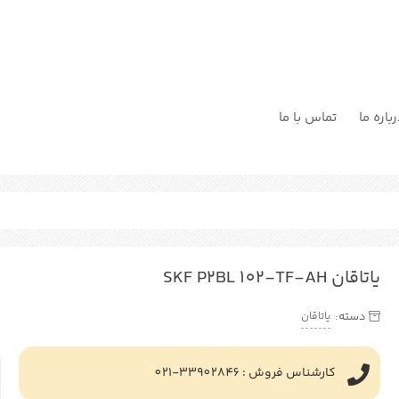
باره ما
تماس با ما
یاتاقان SKF P2BL 102-TF-AH
یاتاقان
دسته:
کارشناس فروش : 33902846-021