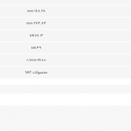
168.28 mm
274.64 mm
66.3 kN
49 kN
r/min 2600
محصولات SKF