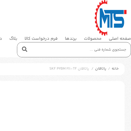
صفحه اصلی
محصولات
برندها
فرم درخواست کالا
بلاگ
در
خانه
/
یاتاقان
/
یاتاقان SKF P2BM 211-TF