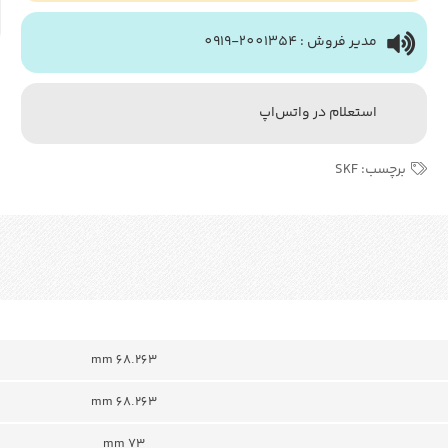
مدیر فروش : 2001354-0919
استعلام در واتس‌اپ
برچسب:
SKF
68.263 mm
68.263 mm
73 mm