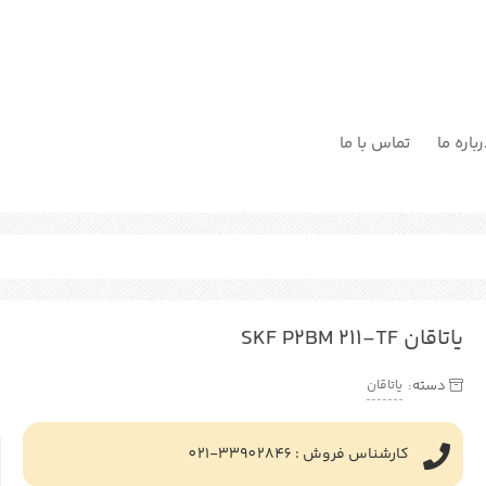
باره ما
تماس با ما
یاتاقان SKF P2BM 211-TF
یاتاقان
دسته:
کارشناس فروش : 33902846-021