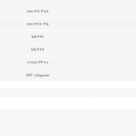
217.488 mm
387.35 mm
426 kN
489 kN
r/min 3400
محصولات SKF