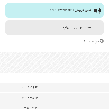
مدیر فروش : 2001354-0919
استعلام در واتس‌اپ
برچسب:
SKF
93.663 mm
93.663 mm
114.3 mm