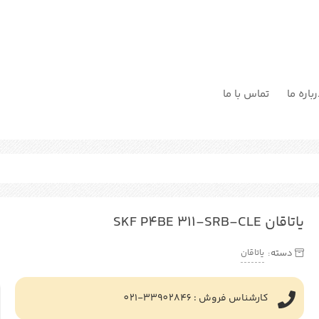
باره ما
تماس با ما
یاتاقان SKF P4BE 311-SRB-CLE
یاتاقان
دسته:
کارشناس فروش : 33902846-021