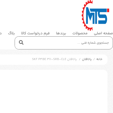
صفحه اصلی
محصولات
برندها
فرم درخواست کالا
بلاگ
در
خانه
/
یاتاقان
/
یاتاقان SKF P4BE 311-SRB-CLE