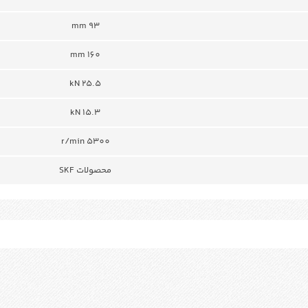
93 mm
160 mm
25.5 kN
15.3 kN
5300 r/min
محصولات SKF