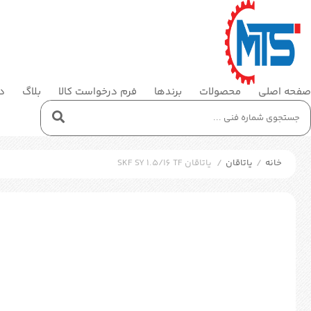
صفحه اصلی
محصولات
برندها
فرم درخواست کالا
بلاگ
در
خانه
/
یاتاقان
/
یاتاقان SKF SY 1.5/16 TF