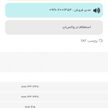
مدیر فروش : 2001354-0919
استعلام در واتس‌اپ
برچسب:
SKF
33.338 mm
33.338 mm
45 mm