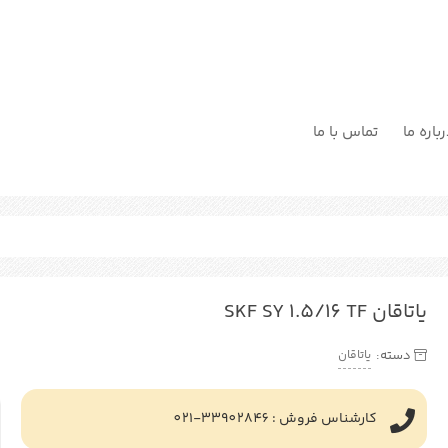
باره ما
تماس با ما
یاتاقان SKF SY 1.5/16 TF
یاتاقان
دسته:
کارشناس فروش : 33902846-021