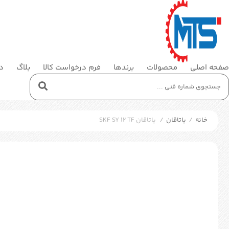
صفحه اصلی
محصولات
برندها
فرم درخواست کالا
بلاگ
در
خانه
/
یاتاقان
/
یاتاقان SKF SY 12 TF