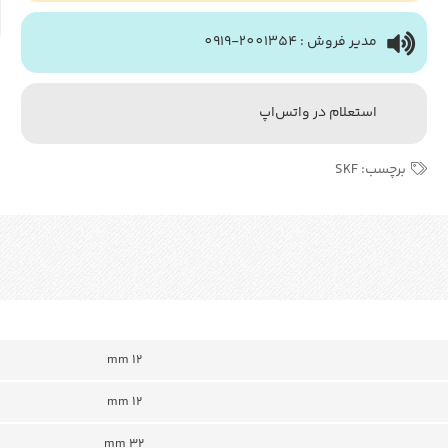
مدیر فروش : 2001354-0919
استعلام در واتس‌اپ
برچسب:
SKF
12 mm
12 mm
32 mm