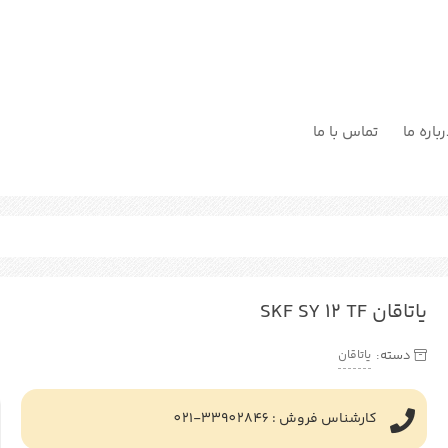
باره ما
تماس با ما
یاتاقان SKF SY 12 TF
یاتاقان
دسته:
کارشناس فروش : 33902846-021