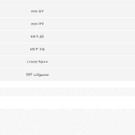
57 mm
127 mm
9.56 kN
4.75 kN
r/min 9500
محصولات SKF